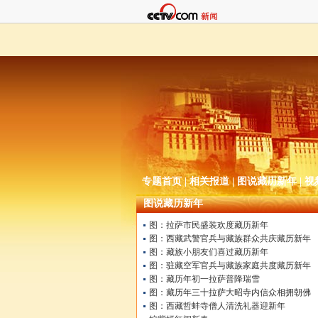
专题首页
|
相关报道
|
图说藏历新年
|
视
图说藏历新年
图：拉萨市民盛装欢度藏历新年
图：西藏武警官兵与藏族群众共庆藏历新年
图：藏族小朋友们喜过藏历新年
图：驻藏空军官兵与藏族家庭共度藏历新年
图：藏历年初一拉萨普降瑞雪
图：藏历年三十拉萨大昭寺内信众相拥朝佛
图：西藏哲蚌寺僧人清洗礼器迎新年