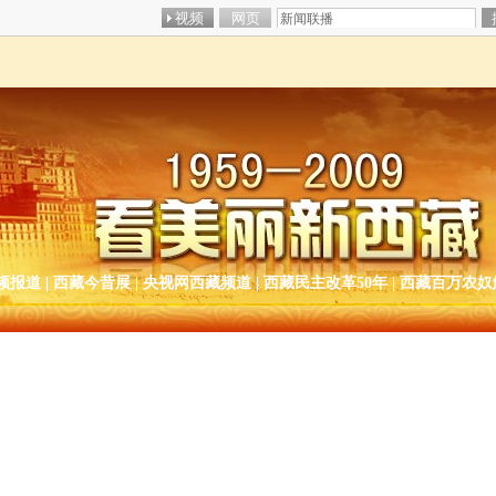
频报道
|
西藏今昔展
|
央视网西藏频道
|
西藏民主改革50年
|
西藏百万农奴