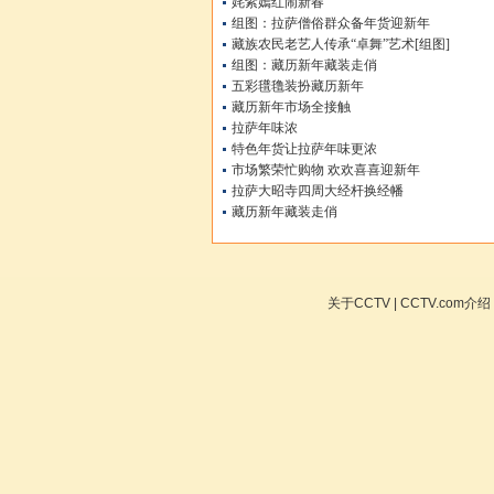
姹紫嫣红闹新春
组图：拉萨僧俗群众备年货迎新年
藏族农民老艺人传承“卓舞”艺术[组图]
组图：藏历新年藏装走俏
五彩氆氇装扮藏历新年
藏历新年市场全接触
拉萨年味浓
特色年货让拉萨年味更浓
市场繁荣忙购物 欢欢喜喜迎新年
拉萨大昭寺四周大经杆换经幡
藏历新年藏装走俏
关于CCTV
|
CCTV.com介绍