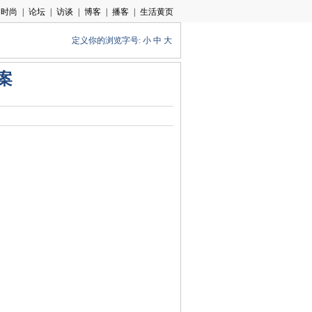
定义你的浏览字号:
小
中
大
案