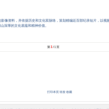
的影像资料，并依据历史和文化双脉络，策划精编近百部纪录短片，以视
冈山深厚的文化底蕴和精神价值。
1
第
/
1
页
打印本页
转发
收藏